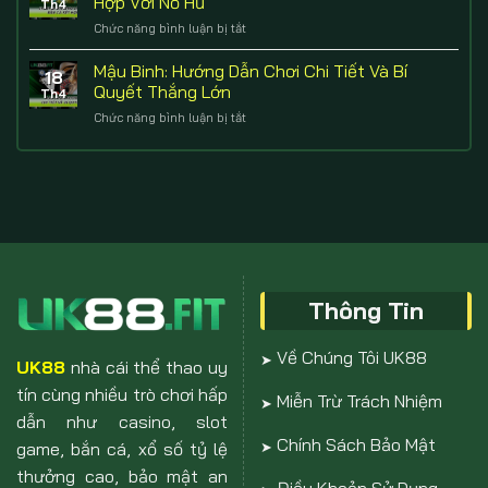
Hợp Với Nổ Hũ
Th4
Kèo
Bí
Thưởng chào mừng lên đến 2 triệu VND cho
Chức năng bình luận bị tắt
ở
Hiệp
Quyết
Jackpot
người mới
2
Bắt
Fishing
Mậu Binh: Hướng Dẫn Chơi Chi Tiết Và Bí
Thắng
Kèo
18
Là
Người chơi mới của game bài tại
UK88
sẽ được
Lớn
Quyết Thắng Lớn
Chuẩn
Th4
Gì?
Mỗi
nhận phần thưởng chào mừng lên tới 2 triệu đồng
Chức năng bình luận bị tắt
ở
Siêu
Ngày
Mậu
khi đăng ký và thực hiện nạp đầu. Đây là cơ hội
Phẩm
Ngay
Binh:
Bắn
Tại
tuyệt vời để bạn làm quen với các trò chơi tại sân
Hướng
Cá
UK88
Dẫn
cược
mà không cần phải đầu tư quá nhiều. Hãy kiểm
Kết
Chơi
Hợp
tra và theo dõi hàng ngày để cập nhật những
Chi
Với
Tiết
khuyến mãi mới nhất từ nhà cái.
Nổ
Và
Hũ
Bí
Ưu đãi đặc quyền và quà tặng cho người chơi
Quyết
Thông Tin
Thắng
trung thành
Lớn
Về Chúng Tôi UK88
Uk88 c
ung cấp các ưu đãi đặc biệt dành riêng cho
UK88
nhà cái thể thao uy
người chơi lâu năm thông qua các chương trình VIP.
tín cùng nhiều trò chơi hấp
Miễn Trừ Trách Nhiệm
Các thành viên này có thể nhận thưởng hàng tháng
dẫn như casino, slot
Chính Sách Bảo Mật
lên đến 1 triệu VND và các quà tặng hấp dẫn. Tham
game, bắn cá, xổ số tỷ lệ
gia ngay để nhận các phần quà như vé xem trận
thưởng cao, bảo mật an