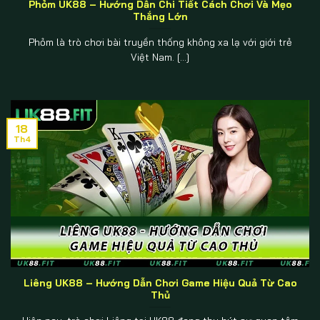
Phỏm UK88 – Hướng Dẫn Chi Tiết Cách Chơi Và Mẹo
thiếu trong các dịp tụ tập bạn bè. Trò chơi sử dụng
Thắng Lớn
bộ bài tây với 52 lá, với mục tiêu đơn giản là đánh
Phỏm là trò chơi bài truyền thống không xa lạ với giới trẻ
hết bài trên tay nhanh nhất. Người chơi có thể chiến
Việt Nam. [...]
thắng bằng cách đánh các quân bài phù hợp với
quy tắc như đánh theo thứ tự từ nhỏ đến lớn hoặc
theo chất của bộ bài.
18
Sâm lốc
Th4
Đây là một biến thủ của tiến lên, những có những
điểm đặc biệt khiến nó trở thành một trò chơi hấp
dẫn. Người chơi sẽ cố gắng đánh hết bài mà không
phải kết hợp bài thành bộ như trong các trò khác.
Tựa game này yêu cầu người chơi tính toán thật kỹ
với nhịp chơi nhanh cùng quy tắc đơn giản cho mọi
người chơi.
Liêng UK88 – Hướng Dẫn Chơi Game Hiệu Quả Từ Cao
Thủ