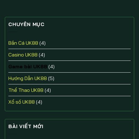
Mậu binh
Mậu binh còn được biết đến với tên gọi là thập tam,
CHUYÊN MỤC
là một trò chơi bài đậm chất trí tuệ. Người chơi phải
phân chia bài thành ba chi, mỗi chi có giá trị từ cao
đến thấp. Mậu binh là trò chơi đầy thử thách và đòi
Bắn Cá UK88
(4)
hỏi người chơi phải phân tích và tính toán từng
Casino UK88
(4)
nước đi.
Game bài UK88
(4)
Cập nhật ưu đãi hấp dẫn tại game bài
Hướng Dẫn UK88
(5)
UK88
Những thay đổi và cập nhật tại
UK88
luôn là điểm
Thể Thao UK88
(4)
nhấn khiến người chơi cảm thấy hào hứng. Việc
Xổ số UK88
(4)
theo dõi và cập nhật thường xuyên sẽ giúp người
tham gia không bỏ lỡ bất kỳ điều thú vị nào từ hệ
thống.
BÀI VIẾT MỚI
Ưu đãi hoàn trả 10% cho người chơi