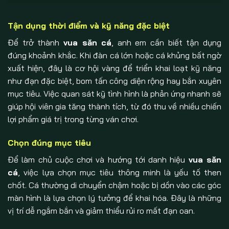
Tận dụng thời điểm và kỹ năng đặc biệt
Để trở thành
vua săn cá
, anh em cần biết tận dụng
đúng khoảnh khắc. Khi đàn cá lớn hoặc cá khủng bất ngờ
xuất hiện, đây là cơ hội vàng để triển khai loạt kỹ năng
như đạn đặc biệt, bom tấn công diện rộng hay bắn xuyên
mục tiêu. Việc quan sát kỹ tình hình là phản ứng nhanh sẽ
giúp hội viên gia tăng thành tích, từ đó thu về nhiều chiến
lợi phẩm giá trị trong từng ván chơi.
Chọn đúng mục tiêu
Để làm chủ cuộc chơi và hướng tới danh hiệu
vua săn
cá
, việc lựa chọn mục tiêu thông minh là yếu tố then
chốt. Cá thường di chuyển chậm hoặc bị dồn vào các góc
màn hình là lựa chọn lý tưởng để khai hóa. Đây là những
vị trí dễ ngắm bắn và giảm thiểu rủi ro mất đạn oan.