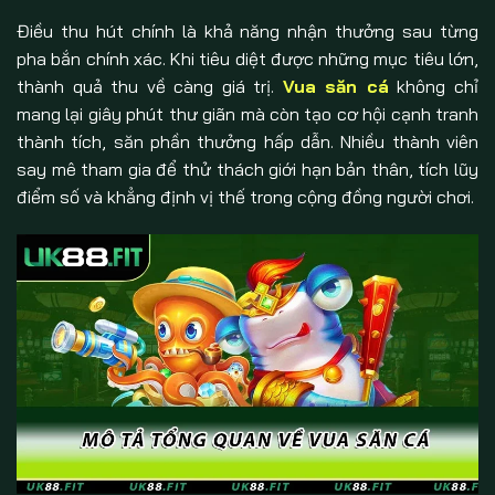
Điều thu hút chính là khả năng nhận thưởng sau từng
pha bắn chính xác. Khi tiêu diệt được những mục tiêu lớn,
thành quả thu về càng giá trị.
Vua săn cá
không chỉ
mang lại giây phút thư giãn mà còn tạo cơ hội cạnh tranh
thành tích, săn phần thưởng hấp dẫn. Nhiều thành viên
say mê tham gia để thử thách giới hạn bản thân, tích lũy
điểm số và khẳng định vị thế trong cộng đồng người chơi.