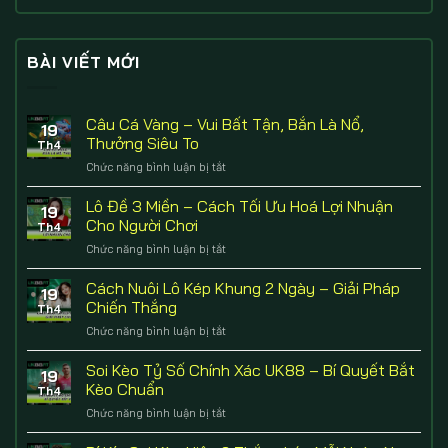
BÀI VIẾT MỚI
Câu Cá Vàng – Vui Bất Tận, Bắn Là Nổ,
19
Thưởng Siêu To
Th4
Chức năng bình luận bị tắt
ở
Câu
Cá
Lô Đề 3 Miền – Cách Tối Ưu Hoá Lợi Nhuận
19
Vàng
Cho Người Chơi
Th4
–
Chức năng bình luận bị tắt
ở
Vui
Lô
Bất
Đề
Cách Nuôi Lô Kép Khung 2 Ngày – Giải Pháp
Tận,
19
3
Bắn
Chiến Thắng
Th4
Miền
Là
Chức năng bình luận bị tắt
ở
–
Nổ,
Cách
Cách
Thưởng
Nuôi
Soi Kèo Tỷ Số Chính Xác UK88 – Bí Quyết Bắt
Tối
Siêu
19
Lô
Ưu
Kèo Chuẩn
To
Th4
Kép
Hoá
Chức năng bình luận bị tắt
ở
Khung
Lợi
Soi
2
Nhuận
Kèo