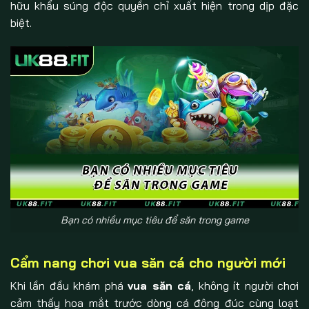
hữu khẩu súng độc quyền chỉ xuất hiện trong dịp đặc
biệt.
Bạn có nhiều mục tiêu để săn trong game
Cẩm nang chơi vua săn cá cho người mới
Khi lần đầu khám phá
vua săn cá
, không ít người chơi
cảm thấy hoa mắt trước dòng cá đông đúc cùng loạt