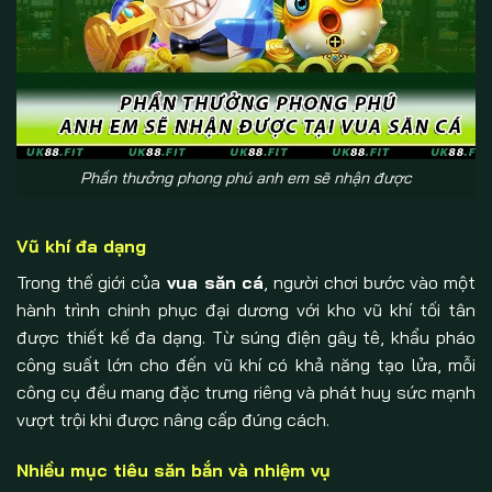
Phần thưởng phong phú anh em sẽ nhận được
Vũ khí đa dạng
Trong thế giới của
vua săn cá
, người chơi bước vào một
hành trình chinh phục đại dương với kho vũ khí tối tân
được thiết kế đa dạng. Từ súng điện gây tê, khẩu pháo
công suất lớn cho đến vũ khí có khả năng tạo lửa, mỗi
công cụ đều mang đặc trưng riêng và phát huy sức mạnh
vượt trội khi được nâng cấp đúng cách.
Nhiều mục tiêu săn bắn và nhiệm vụ