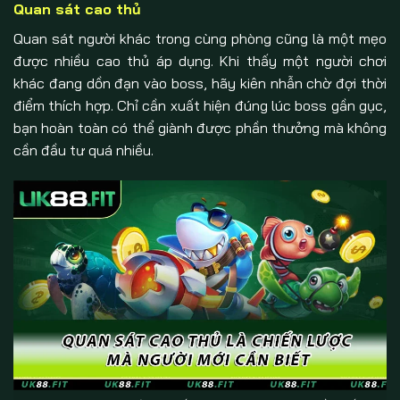
Quan sát cao thủ
Quan sát người khác trong cùng phòng cũng là một mẹo
được nhiều cao thủ áp dụng. Khi thấy một người chơi
khác đang dồn đạn vào boss, hãy kiên nhẫn chờ đợi thời
điểm thích hợp. Chỉ cần xuất hiện đúng lúc boss gần gục,
bạn hoàn toàn có thể giành được phần thưởng mà không
cần đầu tư quá nhiều.