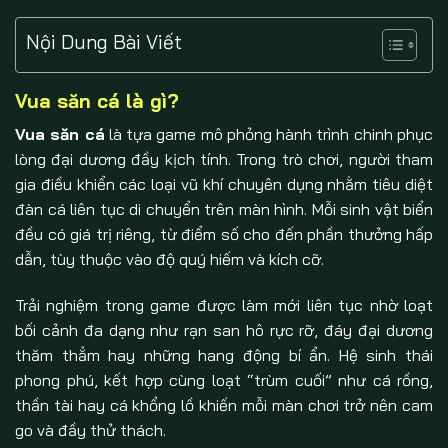
Nội Dung Bài Viết
Vua săn cá là gì?
Vua săn cá
là tựa game mô phỏng hành trình chinh phục
lòng đại dương đầy kịch tính. Trong trò chơi, người tham
gia điều khiển các loại vũ khí chuyên dụng nhằm tiêu diệt
đàn cá liên tục di chuyển trên màn hình. Mỗi sinh vật biển
đều có giá trị riêng, từ điểm số cho đến phần thưởng hấp
dẫn, tùy thuộc vào độ quý hiếm và kích cỡ.
Trải nghiệm trong game được làm mới liên tục nhờ loạt
bối cảnh đa dạng như rạn san hô rực rỡ, đáy đại dương
thăm thẳm hay những hang động bí ẩn. Hệ sinh thái
phong phú, kết hợp cùng loạt “trùm cuối” như cá rồng,
thần tài hay cá khổng lồ khiến mỗi màn chơi trở nên cam
go và đầy thử thách.