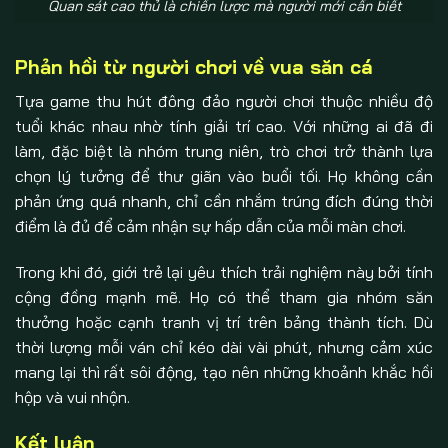
Quan sát cao thủ là chiến lược mà người mới cần biết
Phản hồi từ người chơi về vua săn cá
Tựa game thu hút đông đảo người chơi thuộc nhiều độ
tuổi khác nhau nhờ tính giải trí cao. Với những ai đã đi
làm, đặc biệt là nhóm trung niên, trò chơi trở thành lựa
chọn lý tưởng để thư giãn vào buổi tối. Họ không cần
phản ứng quá nhanh, chỉ cần nhắm trúng đích đúng thời
điểm là đủ để cảm nhận sự hấp dẫn của mỗi màn chơi.
Trong khi đó, giới trẻ lại yêu thích trải nghiệm này bởi tính
cộng đồng mạnh mẽ. Họ có thể tham gia nhóm săn
thưởng hoặc cạnh tranh vị trí trên bảng thành tích. Dù
thời lượng mỗi ván chỉ kéo dài vài phút, nhưng cảm xúc
mang lại thì rất sôi động, tạo nên những khoảnh khắc hồi
hộp và vui nhộn.
Kết luận