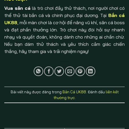
Vua săn cá
là trò chơi đầy thử thách, nơi người chơi có
thể thử tài bắn cá và chinh phục đại dương. Tại
Bắn cá
UK88
, mỗi màn chơi là cơ hội để nâng vũ khí, săn cá boss
và đạt phần thưởng lớn. Trò chơi này đòi hỏi sự nhanh
nhạy và quyết đoán, không dành cho những ai chần chừ.
Nếu bạn dám thử thách và yêu thích cảm giác chiến
thắng, hãy tham gia và trải nghiệm ngay!
Bài viết này được đăng trong
Bắn Cá UK88
. Đánh dấu
liên kết
thường trực
.